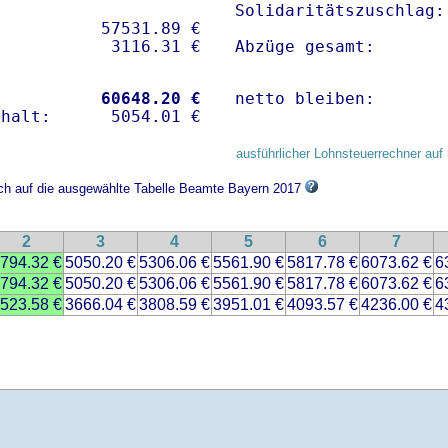
Solidaritätszuschlag:
          57531.89 € 

Abzüge gesamt:       
           
60648.20 €
netto bleiben:       
ausführlicher Lohnsteuerrechner auf 
ich auf die ausgewählte Tabelle Beamte Bayern 2017
2
3
4
5
6
7
794.32 €
5050.20 €
5306.06 €
5561.90 €
5817.78 €
6073.62 €
6
794.32 €
5050.20 €
5306.06 €
5561.90 €
5817.78 €
6073.62 €
6
523.58 €
3666.04 €
3808.59 €
3951.01 €
4093.57 €
4236.00 €
4