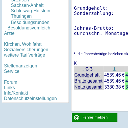
Sachsen-Anhalt
Grundgehalt:       
Schleswig-Holstein
Thüringen
Besoldungsrunden
Jahres-Brutto:    
Besoldungsvergleich
Ärzte
Kirchen, Wohlfahrt
Sozialversicherungen
1
: die Jahresbeträge beziehen s
weitere Tarifverträge
K
Stellenanzeigen
C 3
1
..
..
Service
Grundgehalt:
4539.46 €
4
Brutto gesamt:
4539.46 €
4
Forum
Netto gesamt:
3380.38 €
3
Links
Info/Kontakt
Datenschutzeinstellungen