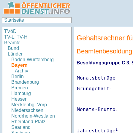
Startseite
TVöD
Gehaltsrechner fü
TV-L, TV-H
Beamte
Bund
Beamtenbesoldung
Länder
Baden-Württemberg
Besoldungsgruppe C 3, St
Bayern
Archiv
Berlin
Monatsbeträge
Brandenburg
Bremen
Hamburg
Hessen
Mecklenbg.-Vorp.
Monats-Brutto:    
Niedersachsen
Nordrhein-Westfalen
Rheinland-Pfalz
Saarland
1
Jahresbeträge
Sachsen