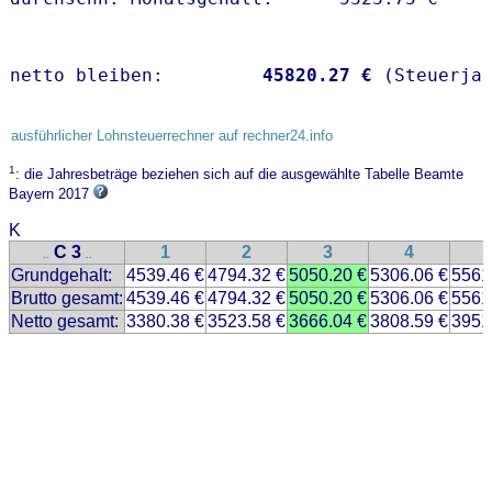
netto bleiben:         
45820.27 €
 (Steuerja
ausführlicher Lohnsteuerrechner auf rechner24.info
1
: die Jahresbeträge beziehen sich auf die ausgewählte Tabelle Beamte
Bayern 2017
K
C 3
1
2
3
4
..
..
Grundgehalt:
4539.46 €
4794.32 €
5050.20 €
5306.06 €
5561
Brutto gesamt:
4539.46 €
4794.32 €
5050.20 €
5306.06 €
5561
Netto gesamt:
3380.38 €
3523.58 €
3666.04 €
3808.59 €
3951