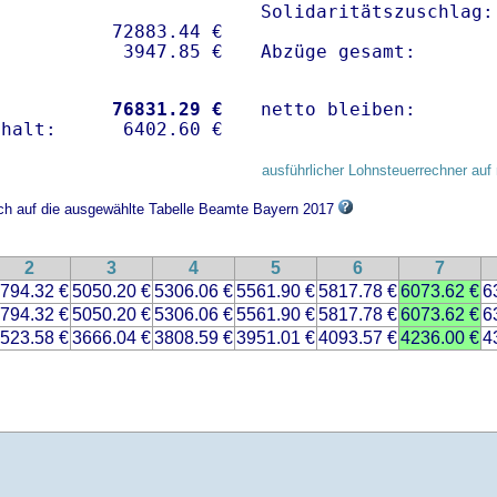
Solidaritätszuschlag:
          72883.44 € 

Abzüge gesamt:       
           
76831.29 €
netto bleiben:       
ausführlicher Lohnsteuerrechner auf 
ich auf die ausgewählte Tabelle Beamte Bayern 2017
2
3
4
5
6
7
794.32 €
5050.20 €
5306.06 €
5561.90 €
5817.78 €
6073.62 €
6
794.32 €
5050.20 €
5306.06 €
5561.90 €
5817.78 €
6073.62 €
6
523.58 €
3666.04 €
3808.59 €
3951.01 €
4093.57 €
4236.00 €
4