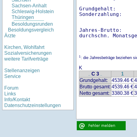
Sachsen-Anhalt
Grundgehalt:       
Schleswig-Holstein
Thüringen
Besoldungsrunden
Jahres-Brutto:    
Besoldungsvergleich
Ärzte
Kirchen, Wohlfahrt
Sozialversicherungen
1
: die Jahresbeträge beziehen s
weitere Tarifverträge
K
Stellenanzeigen
C 3
1
..
..
Service
Grundgehalt:
4539.46 €
4
Brutto gesamt:
4539.46 €
4
Forum
Netto gesamt:
3380.38 €
3
Links
Info/Kontakt
Datenschutzeinstellungen