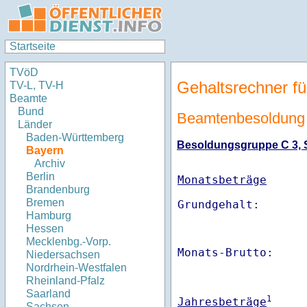
Startseite
TVöD
Gehaltsrechner fü
TV-L, TV-H
Beamte
Bund
Beamtenbesoldung
Länder
Baden-Württemberg
Besoldungsgruppe C 3, St
Bayern
Archiv
Berlin
Monatsbeträge
Brandenburg
Bremen
Hamburg
Hessen
Mecklenbg.-Vorp.
Monats-Brutto:    
Niedersachsen
Nordrhein-Westfalen
Rheinland-Pfalz
Saarland
1
Jahresbeträge
Sachsen