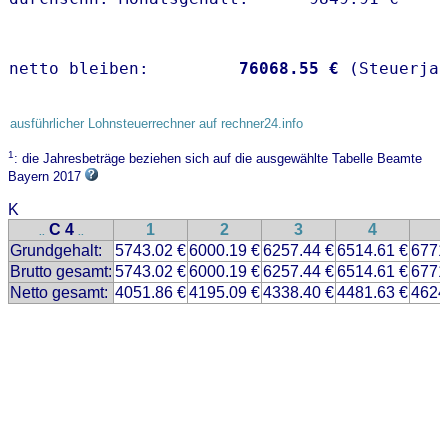
netto bleiben:         
76068.55 €
 (Steuerja
ausführlicher Lohnsteuerrechner auf rechner24.info
1
: die Jahresbeträge beziehen sich auf die ausgewählte Tabelle Beamte
Bayern 2017
K
C 4
1
2
3
4
..
..
Grundgehalt:
5743.02 €
6000.19 €
6257.44 €
6514.61 €
6771
Brutto gesamt:
5743.02 €
6000.19 €
6257.44 €
6514.61 €
6771
Netto gesamt:
4051.86 €
4195.09 €
4338.40 €
4481.63 €
4624