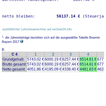
netto bleiben:         
56137.14 €
 (Steuerja
ausführlicher Lohnsteuerrechner auf rechner24.info
1
: die Jahresbeträge beziehen sich auf die ausgewählte Tabelle Beamte
Bayern 2017
K
C 4
1
2
3
4
..
..
Grundgehalt:
5743.02 €
6000.19 €
6257.44 €
6514.61 €
6771
Brutto gesamt:
5743.02 €
6000.19 €
6257.44 €
6514.61 €
6771
Netto gesamt:
4051.86 €
4195.09 €
4338.40 €
4481.63 €
4624