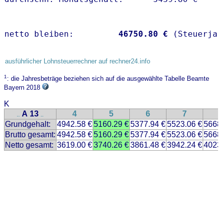
netto bleiben:         
46750.80 €
 (Steuerja
ausführlicher Lohnsteuerrechner auf rechner24.info
1
: die Jahresbeträge beziehen sich auf die ausgewählte Tabelle Beamte
Bayern 2018
K
A 13
4
5
6
7
..
..
Grundgehalt:
4942.58 €
5160.29 €
5377.94 €
5523.06 €
5668
Brutto gesamt:
4942.58 €
5160.29 €
5377.94 €
5523.06 €
5668
Netto gesamt:
3619.00 €
3740.26 €
3861.48 €
3942.24 €
4023