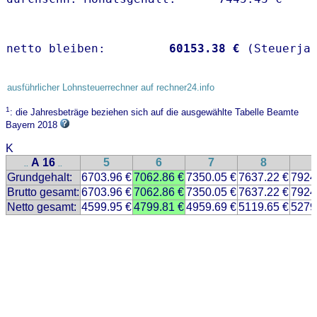
netto bleiben:         
60153.38 €
 (Steuerja
ausführlicher Lohnsteuerrechner auf rechner24.info
1
: die Jahresbeträge beziehen sich auf die ausgewählte Tabelle Beamte
Bayern 2018
K
A 16
5
6
7
8
..
..
Grundgehalt:
6703.96 €
7062.86 €
7350.05 €
7637.22 €
7924
Brutto gesamt:
6703.96 €
7062.86 €
7350.05 €
7637.22 €
7924
Netto gesamt:
4599.95 €
4799.81 €
4959.69 €
5119.65 €
5279