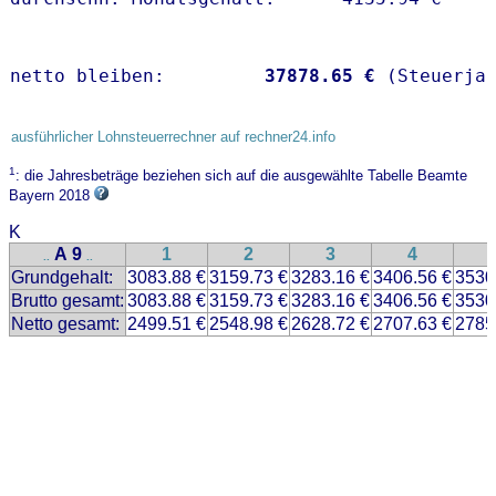
netto bleiben:         
37878.65 €
 (Steuerja
ausführlicher Lohnsteuerrechner auf rechner24.info
1
: die Jahresbeträge beziehen sich auf die ausgewählte Tabelle Beamte
Bayern 2018
K
A 9
1
2
3
4
..
..
Grundgehalt:
3083.88 €
3159.73 €
3283.16 €
3406.56 €
3530
Brutto gesamt:
3083.88 €
3159.73 €
3283.16 €
3406.56 €
3530
Netto gesamt:
2499.51 €
2548.98 €
2628.72 €
2707.63 €
2785