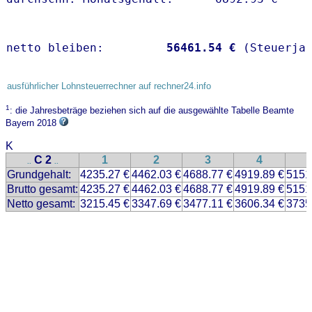
netto bleiben:         
56461.54 €
 (Steuerja
ausführlicher Lohnsteuerrechner auf rechner24.info
1
: die Jahresbeträge beziehen sich auf die ausgewählte Tabelle Beamte
Bayern 2018
K
C 2
1
2
3
4
..
..
Grundgehalt:
4235.27 €
4462.03 €
4688.77 €
4919.89 €
5151
Brutto gesamt:
4235.27 €
4462.03 €
4688.77 €
4919.89 €
5151
Netto gesamt:
3215.45 €
3347.69 €
3477.11 €
3606.34 €
3735