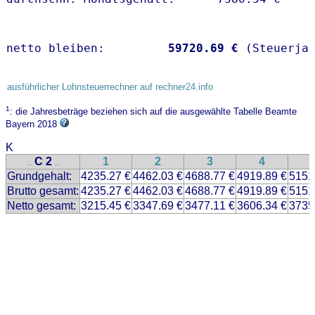
netto bleiben:         
59720.69 €
 (Steuerja
ausführlicher Lohnsteuerrechner auf rechner24.info
1
: die Jahresbeträge beziehen sich auf die ausgewählte Tabelle Beamte
Bayern 2018
K
C 2
1
2
3
4
..
..
Grundgehalt:
4235.27 €
4462.03 €
4688.77 €
4919.89 €
5151
Brutto gesamt:
4235.27 €
4462.03 €
4688.77 €
4919.89 €
5151
Netto gesamt:
3215.45 €
3347.69 €
3477.11 €
3606.34 €
3735