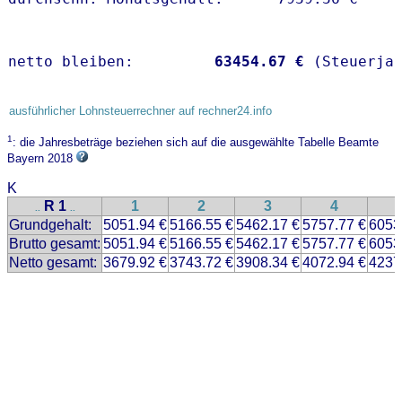
netto bleiben:         
63454.67 €
 (Steuerja
ausführlicher Lohnsteuerrechner auf rechner24.info
1
: die Jahresbeträge beziehen sich auf die ausgewählte Tabelle Beamte
Bayern 2018
K
R 1
1
2
3
4
..
..
Grundgehalt:
5051.94 €
5166.55 €
5462.17 €
5757.77 €
6053
Brutto gesamt:
5051.94 €
5166.55 €
5462.17 €
5757.77 €
6053
Netto gesamt:
3679.92 €
3743.72 €
3908.34 €
4072.94 €
4237