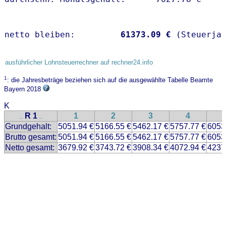
netto bleiben:         
61373.09 €
 (Steuerja
ausführlicher Lohnsteuerrechner auf rechner24.info
1
: die Jahresbeträge beziehen sich auf die ausgewählte Tabelle Beamte
Bayern 2018
K
R 1
1
2
3
4
..
..
Grundgehalt:
5051.94 €
5166.55 €
5462.17 €
5757.77 €
6053
Brutto gesamt:
5051.94 €
5166.55 €
5462.17 €
5757.77 €
6053
Netto gesamt:
3679.92 €
3743.72 €
3908.34 €
4072.94 €
4237