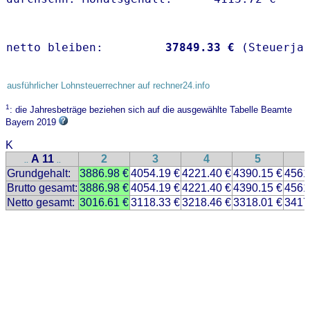
netto bleiben:         
37849.33 €
 (Steuerja
ausführlicher Lohnsteuerrechner auf rechner24.info
1
: die Jahresbeträge beziehen sich auf die ausgewählte Tabelle Beamte
Bayern 2019
K
A 11
2
3
4
5
..
..
Grundgehalt:
3886.98 €
4054.19 €
4221.40 €
4390.15 €
4561
Brutto gesamt:
3886.98 €
4054.19 €
4221.40 €
4390.15 €
4561
Netto gesamt:
3016.61 €
3118.33 €
3218.46 €
3318.01 €
3417