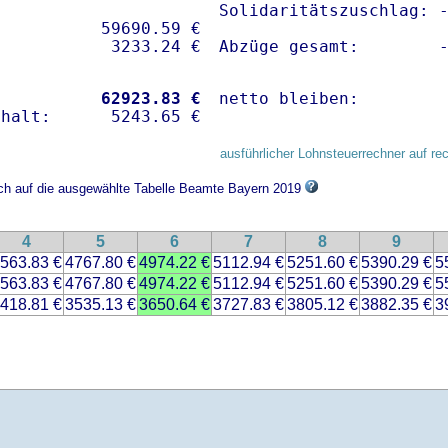
Solidaritätszuschlag: -
          59690.59 € 

Abzüge gesamt:        
           
62923.83 €
netto bleiben:        
ausführlicher Lohnsteuerrechner auf re
ich auf die ausgewählte Tabelle Beamte Bayern 2019
4
5
6
7
8
9
563.83 €
4767.80 €
4974.22 €
5112.94 €
5251.60 €
5390.29 €
5
563.83 €
4767.80 €
4974.22 €
5112.94 €
5251.60 €
5390.29 €
5
418.81 €
3535.13 €
3650.64 €
3727.83 €
3805.12 €
3882.35 €
3