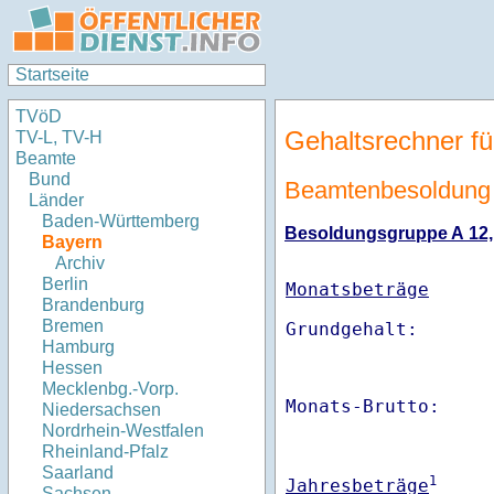
Startseite
TVöD
Gehaltsrechner fü
TV-L, TV-H
Beamte
Bund
Beamtenbesoldung
Länder
Baden-Württemberg
Besoldungsgruppe A 12, S
Bayern
Archiv
Berlin
Monatsbeträge
Brandenburg
Bremen
Hamburg
Hessen
Mecklenbg.-Vorp.
Monats-Brutto:    
Niedersachsen
Nordrhein-Westfalen
Rheinland-Pfalz
Saarland
1
Jahresbeträge
Sachsen