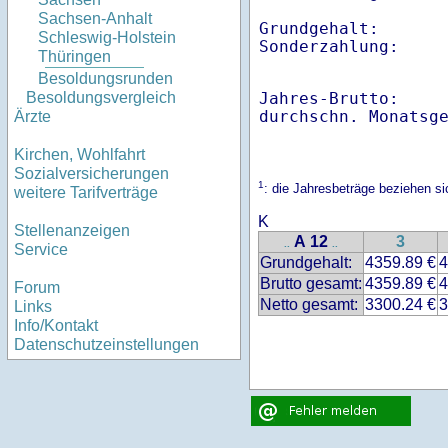
Sachsen-Anhalt
Grundgehalt:       
Schleswig-Holstein
Thüringen
Besoldungsrunden
Jahres-Brutto:    
Besoldungsvergleich
Ärzte
Kirchen, Wohlfahrt
Sozialversicherungen
1
: die Jahresbeträge beziehen s
weitere Tarifverträge
K
Stellenanzeigen
A 12
3
..
..
Service
Grundgehalt:
4359.89 €
4
Brutto gesamt:
4359.89 €
4
Forum
Netto gesamt:
3300.24 €
3
Links
Info/Kontakt
Datenschutzeinstellungen