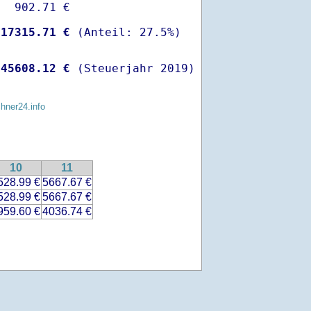
  902.71 €

-
17315.71 €
 
45608.12 €
 (Steuerjahr 2019)
chner24.info
10
11
528.99 €
5667.67 €
528.99 €
5667.67 €
959.60 €
4036.74 €