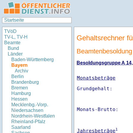
Startseite
TVöD
Gehaltsrechner fü
TV-L, TV-H
Beamte
Bund
Beamtenbesoldung
Länder
Baden-Württemberg
Besoldungsgruppe A 14, S
Bayern
Archiv
Berlin
Monatsbeträge
Brandenburg
Bremen
Hamburg
Hessen
Mecklenbg.-Vorp.
Monats-Brutto:    
Niedersachsen
Nordrhein-Westfalen
Rheinland-Pfalz
Saarland
1
Jahresbeträge
Sachsen