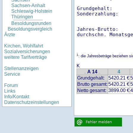
Sachsen-Anhalt
Grundgehalt:       
Schleswig-Holstein
Thüringen
Besoldungsrunden
Jahres-Brutto:    
Besoldungsvergleich
Ärzte
Kirchen, Wohlfahrt
Sozialversicherungen
1
: die Jahresbeträge beziehen s
weitere Tarifverträge
K
Stellenanzeigen
A 14
4
..
..
Service
Grundgehalt:
5420.21 €
5
Brutto gesamt:
5420.21 €
5
Forum
Netto gesamt:
3899.00 €
4
Links
Info/Kontakt
Datenschutzeinstellungen