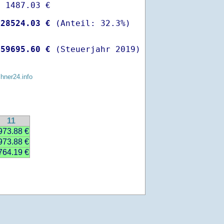
 1487.03 €

-
28524.03 €
 
59695.60 €
 (Steuerjahr 2019)
chner24.info
11
973.88 €
973.88 €
764.19 €