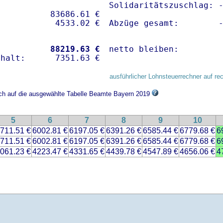
Solidaritätszuschlag: -
          83686.61 € 

Abzüge gesamt:        
           
88219.63 €
netto bleiben:        
ausführlicher Lohnsteuerrechner auf re
ich auf die ausgewählte Tabelle Beamte Bayern 2019
5
6
7
8
9
10
711.51 €
6002.81 €
6197.05 €
6391.26 €
6585.44 €
6779.68 €
6
711.51 €
6002.81 €
6197.05 €
6391.26 €
6585.44 €
6779.68 €
6
061.23 €
4223.47 €
4331.65 €
4439.78 €
4547.89 €
4656.06 €
4