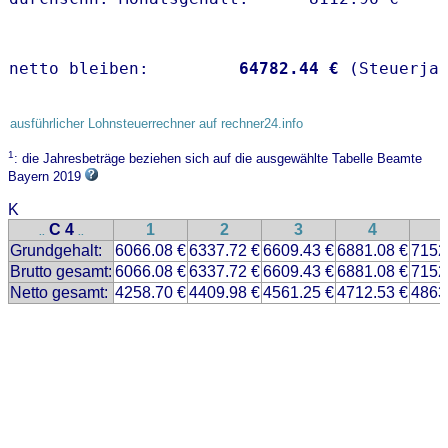
netto bleiben:         
64782.44 €
 (Steuerja
ausführlicher Lohnsteuerrechner auf rechner24.info
1
: die Jahresbeträge beziehen sich auf die ausgewählte Tabelle Beamte
Bayern 2019
K
C 4
1
2
3
4
..
..
Grundgehalt:
6066.08 €
6337.72 €
6609.43 €
6881.08 €
7152
Brutto gesamt:
6066.08 €
6337.72 €
6609.43 €
6881.08 €
7152
Netto gesamt:
4258.70 €
4409.98 €
4561.25 €
4712.53 €
4863