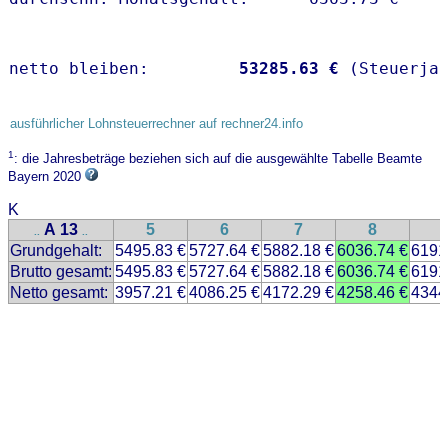
netto bleiben:         
53285.63 €
 (Steuerja
ausführlicher Lohnsteuerrechner auf rechner24.info
1
: die Jahresbeträge beziehen sich auf die ausgewählte Tabelle Beamte
Bayern 2020
K
A 13
5
6
7
8
..
..
Grundgehalt:
5495.83 €
5727.64 €
5882.18 €
6036.74 €
6191
Brutto gesamt:
5495.83 €
5727.64 €
5882.18 €
6036.74 €
6191
Netto gesamt:
3957.21 €
4086.25 €
4172.29 €
4258.46 €
4344