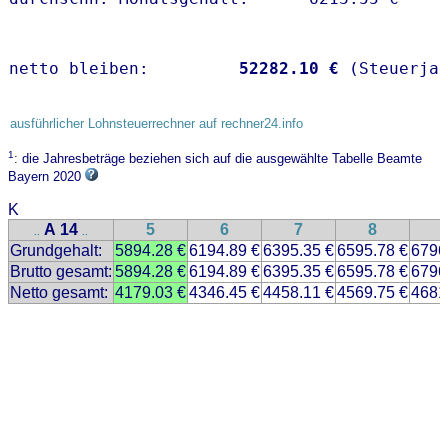
netto bleiben:         
52282.10 €
 (Steuerja
ausführlicher Lohnsteuerrechner auf rechner24.info
1
: die Jahresbeträge beziehen sich auf die ausgewählte Tabelle Beamte
Bayern 2020
K
A 14
5
6
7
8
..
..
Grundgehalt:
5894.28 €
6194.89 €
6395.35 €
6595.78 €
6796
Brutto gesamt:
5894.28 €
6194.89 €
6395.35 €
6595.78 €
6796
Netto gesamt:
4179.03 €
4346.45 €
4458.11 €
4569.75 €
4681