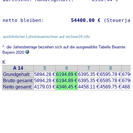
netto bleiben:         
54400.00 €
 (Steuerja
ausführlicher Lohnsteuerrechner auf rechner24.info
1
: die Jahresbeträge beziehen sich auf die ausgewählte Tabelle Beamte
Bayern 2020
K
A 14
5
6
7
8
..
..
Grundgehalt:
5894.28 €
6194.89 €
6395.35 €
6595.78 €
6796
Brutto gesamt:
5894.28 €
6194.89 €
6395.35 €
6595.78 €
6796
Netto gesamt:
4179.03 €
4346.45 €
4458.11 €
4569.75 €
4681