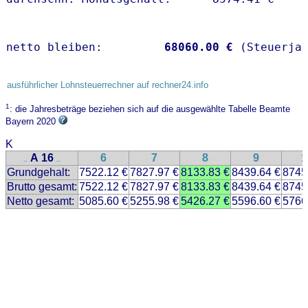
netto bleiben:         
68060.00 €
 (Steuerja
ausführlicher Lohnsteuerrechner auf rechner24.info
1
: die Jahresbeträge beziehen sich auf die ausgewählte Tabelle Beamte
Bayern 2020
K
A 16
6
7
8
9
1
..
..
Grundgehalt:
7522.12 €
7827.97 €
8133.83 €
8439.64 €
8745
Brutto gesamt:
7522.12 €
7827.97 €
8133.83 €
8439.64 €
8745
Netto gesamt:
5085.60 €
5255.98 €
5426.27 €
5596.60 €
5766