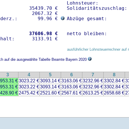
Lohnsteuer:           
          35439.70 € 

Solidaritätszuschlag: 
           2067.32 €

nderz.:       99.96 € 
Abzüge gesamt:       
           
37606.98 €
netto bleiben:       
ausführlicher Lohnsteuerrechner auf 
ich auf die ausgewählte Tabelle Beamte Bayern 2020
3
4
5
6
7
8
953.31 €
3023.22 €
3093.14 €
3163.06 €
3232.96 €
3302.84 €
3
953.31 €
3023.22 €
3093.14 €
3163.06 €
3232.96 €
3302.84 €
3
428.90 €
2475.42 €
2521.60 €
2567.61 €
2613.25 €
2658.68 €
2