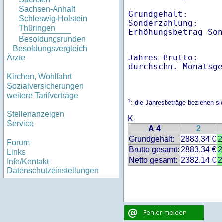
Sachsen-Anhalt
Grundgehalt:       
Schleswig-Holstein
Sonderzahlung:     
Thüringen
Erhöhungsbetrag So
Besoldungsrunden
Besoldungsvergleich
Jahres-Brutto:    
Ärzte
Kirchen, Wohlfahrt
Sozialversicherungen
weitere Tarifverträge
1
: die Jahresbeträge beziehen s
Stellenanzeigen
K
Service
A 4
2
..
..
Grundgehalt:
2883.34 €
2
Forum
Brutto gesamt:
2883.34 €
2
Links
Netto gesamt:
2382.14 €
2
Info/Kontakt
Datenschutzeinstellungen