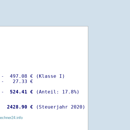
-  497.08 € (Klasse I)

-   27.33 €

 -
  524.41 €
  
 2428.90 €
 (Steuerjahr 2020)
rechner24.info