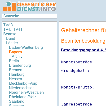
Startseite
TVöD
Gehaltsrechner fü
TV-L, TV-H
Beamte
Bund
Beamtenbesoldung
Länder
Baden-Württemberg
Besoldungsgruppe A 4, St
Bayern
Archiv
Berlin
Monatsbeträge
Brandenburg
Bremen
Hamburg
Hessen
Mecklenbg.-Vorp.
Monats-Brutto:    
Niedersachsen
Nordrhein-Westfalen
Rheinland-Pfalz
Saarland
1
Jahresbeträge
Sachsen