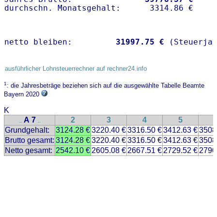
netto bleiben:         
31997.75 €
 (Steuerja
ausführlicher Lohnsteuerrechner auf rechner24.info
1
: die Jahresbeträge beziehen sich auf die ausgewählte Tabelle Beamte
Bayern 2020
K
A 7
2
3
4
5
..
..
Grundgehalt:
3124.28 €
3220.40 €
3316.50 €
3412.63 €
3508
Brutto gesamt:
3124.28 €
3220.40 €
3316.50 €
3412.63 €
3508
Netto gesamt:
2542.10 €
2605.08 €
2667.51 €
2729.52 €
2790