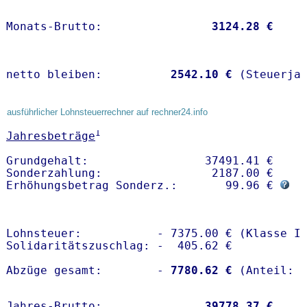
Monats-Brutto:               
 3124.28 €
netto bleiben:         
 2542.10 €
 (Steuerja
ausführlicher Lohnsteuerrechner auf rechner24.info
1
Jahresbeträge
Grundgehalt:                 37491.41 € 

Sonderzahlung:                2187.00 €

Erhöhungsbetrag Sonderz.:       99.96 € 
Lohnsteuer:           - 7375.00 € (Klasse I)
Solidaritätszuschlag: -  405.62 €

Abzüge gesamt:        -
 7780.62 €
Jahres-Brutto:               
39778.37 €