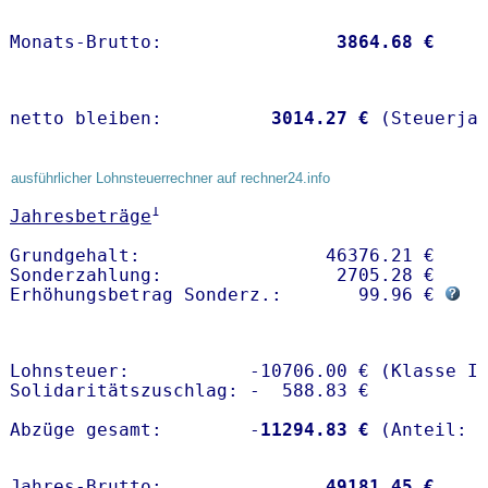
Monats-Brutto:               
 3864.68 €
netto bleiben:         
 3014.27 €
 (Steuerja
ausführlicher Lohnsteuerrechner auf rechner24.info
1
Jahresbeträge
Grundgehalt:                 46376.21 € 

Sonderzahlung:                2705.28 €

Erhöhungsbetrag Sonderz.:       99.96 € 
Lohnsteuer:           -10706.00 € (Klasse I)
Solidaritätszuschlag: -  588.83 €

Abzüge gesamt:        -
11294.83 €
Jahres-Brutto:               
49181.45 €