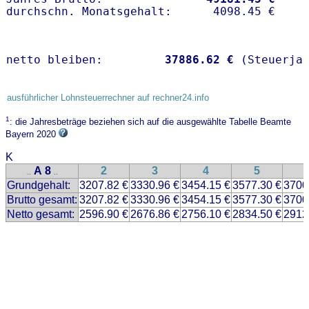
netto bleiben:         
37886.62 €
 (Steuerja
ausführlicher Lohnsteuerrechner auf rechner24.info
1
: die Jahresbeträge beziehen sich auf die ausgewählte Tabelle Beamte
Bayern 2020
K
A 8
2
3
4
5
..
..
Grundgehalt:
3207.82 €
3330.96 €
3454.15 €
3577.30 €
3700
Brutto gesamt:
3207.82 €
3330.96 €
3454.15 €
3577.30 €
3700
Netto gesamt:
2596.90 €
2676.86 €
2756.10 €
2834.50 €
2912