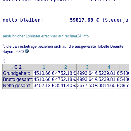
netto bleiben:         
59817.68 €
 (Steuerja
ausführlicher Lohnsteuerrechner auf rechner24.info
1
: die Jahresbeträge beziehen sich auf die ausgewählte Tabelle Beamte
Bayern 2020
K
C 2
1
2
3
4
..
..
Grundgehalt:
4510.66 €
4752.18 €
4993.64 €
5239.81 €
5486
Brutto gesamt:
4510.66 €
4752.18 €
4993.64 €
5239.81 €
5486
Netto gesamt:
3402.12 €
3541.40 €
3677.53 €
3814.60 €
3951