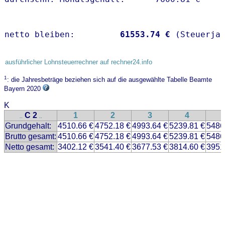
netto bleiben:         
61553.74 €
 (Steuerja
ausführlicher Lohnsteuerrechner auf rechner24.info
1
: die Jahresbeträge beziehen sich auf die ausgewählte Tabelle Beamte
Bayern 2020
K
C 2
1
2
3
4
..
..
Grundgehalt:
4510.66 €
4752.18 €
4993.64 €
5239.81 €
5486
Brutto gesamt:
4510.66 €
4752.18 €
4993.64 €
5239.81 €
5486
Netto gesamt:
3402.12 €
3541.40 €
3677.53 €
3814.60 €
3951