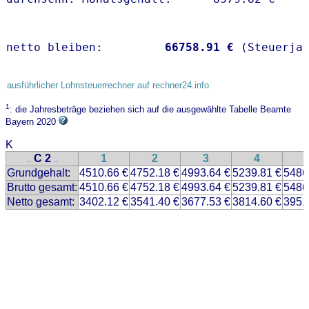
netto bleiben:         
66758.91 €
 (Steuerja
ausführlicher Lohnsteuerrechner auf rechner24.info
1
: die Jahresbeträge beziehen sich auf die ausgewählte Tabelle Beamte
Bayern 2020
K
C 2
1
2
3
4
..
..
Grundgehalt:
4510.66 €
4752.18 €
4993.64 €
5239.81 €
5486
Brutto gesamt:
4510.66 €
4752.18 €
4993.64 €
5239.81 €
5486
Netto gesamt:
3402.12 €
3541.40 €
3677.53 €
3814.60 €
3951