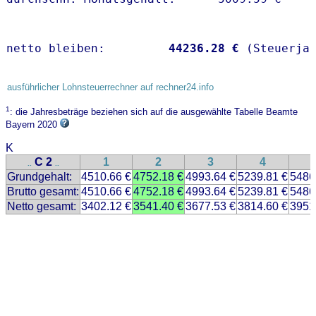
netto bleiben:         
44236.28 €
 (Steuerja
ausführlicher Lohnsteuerrechner auf rechner24.info
1
: die Jahresbeträge beziehen sich auf die ausgewählte Tabelle Beamte
Bayern 2020
K
C 2
1
2
3
4
..
..
Grundgehalt:
4510.66 €
4752.18 €
4993.64 €
5239.81 €
5486
Brutto gesamt:
4510.66 €
4752.18 €
4993.64 €
5239.81 €
5486
Netto gesamt:
3402.12 €
3541.40 €
3677.53 €
3814.60 €
3951