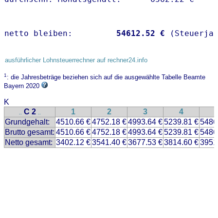
netto bleiben:         
54612.52 €
 (Steuerja
ausführlicher Lohnsteuerrechner auf rechner24.info
1
: die Jahresbeträge beziehen sich auf die ausgewählte Tabelle Beamte
Bayern 2020
K
C 2
1
2
3
4
..
..
Grundgehalt:
4510.66 €
4752.18 €
4993.64 €
5239.81 €
5486
Brutto gesamt:
4510.66 €
4752.18 €
4993.64 €
5239.81 €
5486
Netto gesamt:
3402.12 €
3541.40 €
3677.53 €
3814.60 €
3951