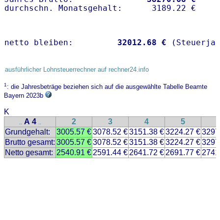
netto bleiben:         
32012.68 €
 (Steuerja
ausführlicher Lohnsteuerrechner auf rechner24.info
1
: die Jahresbeträge beziehen sich auf die ausgewählte Tabelle Beamte
Bayern 2023b
K
A 4
2
3
4
5
..
..
Grundgehalt:
3005.57 €
3078.52 €
3151.38 €
3224.27 €
3297
Brutto gesamt:
3005.57 €
3078.52 €
3151.38 €
3224.27 €
3297
Netto gesamt:
2540.91 €
2591.44 €
2641.72 €
2691.77 €
2741