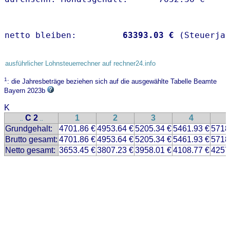
netto bleiben:         
63393.03 €
 (Steuerja
ausführlicher Lohnsteuerrechner auf rechner24.info
1
: die Jahresbeträge beziehen sich auf die ausgewählte Tabelle Beamte
Bayern 2023b
K
C 2
1
2
3
4
..
..
Grundgehalt:
4701.86 €
4953.64 €
5205.34 €
5461.93 €
5718
Brutto gesamt:
4701.86 €
4953.64 €
5205.34 €
5461.93 €
5718
Netto gesamt:
3653.45 €
3807.23 €
3958.01 €
4108.77 €
4257