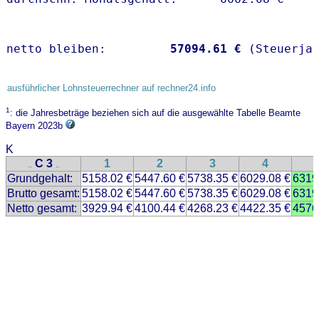
netto bleiben:         
57094.61 €
 (Steuerja
ausführlicher Lohnsteuerrechner auf rechner24.info
1
: die Jahresbeträge beziehen sich auf die ausgewählte Tabelle Beamte
Bayern 2023b
K
C 3
1
2
3
4
..
..
Grundgehalt:
5158.02 €
5447.60 €
5738.35 €
6029.08 €
6319
Brutto gesamt:
5158.02 €
5447.60 €
5738.35 €
6029.08 €
6319
Netto gesamt:
3929.94 €
4100.44 €
4268.23 €
4422.35 €
4576