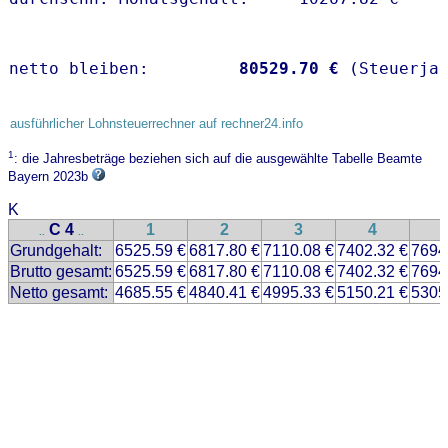
netto bleiben:         
80529.70 €
 (Steuerja
ausführlicher Lohnsteuerrechner auf rechner24.info
1
: die Jahresbeträge beziehen sich auf die ausgewählte Tabelle Beamte
Bayern 2023b
K
C 4
1
2
3
4
..
..
Grundgehalt:
6525.59 €
6817.80 €
7110.08 €
7402.32 €
7694
Brutto gesamt:
6525.59 €
6817.80 €
7110.08 €
7402.32 €
7694
Netto gesamt:
4685.55 €
4840.41 €
4995.33 €
5150.21 €
5305