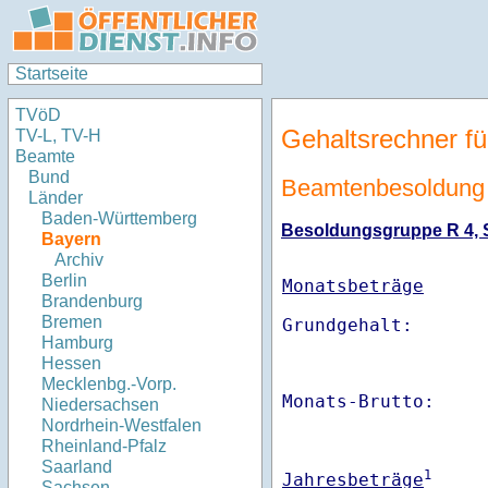
Startseite
TVöD
Gehaltsrechner fü
TV-L, TV-H
Beamte
Bund
Beamtenbesoldung
Länder
Baden-Württemberg
Besoldungsgruppe R 4, St
Bayern
Archiv
Berlin
Monatsbeträge
Brandenburg
Bremen
Hamburg
Hessen
Mecklenbg.-Vorp.
Monats-Brutto:    
Niedersachsen
Nordrhein-Westfalen
Rheinland-Pfalz
Saarland
1
Jahresbeträge
Sachsen