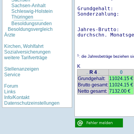
Sachsen-Anhalt
Grundgehalt:       
Schleswig-Holstein
Thüringen
Besoldungsrunden
Jahres-Brutto:    
Besoldungsvergleich
Ärzte
Kirchen, Wohlfahrt
Sozialversicherungen
1
: die Jahresbeträge beziehen s
weitere Tarifverträge
K
Stellenanzeigen
R 4
0
..
..
Service
Grundgehalt:
11024.15 €
Brutto gesamt:
11024.15 €
Forum
Netto gesamt:
7132.00 €
Links
Info/Kontakt
Datenschutzeinstellungen