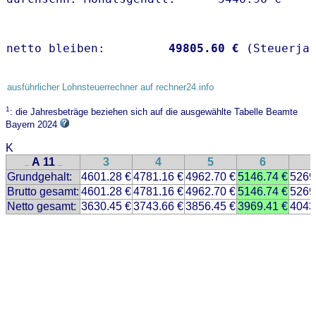
netto bleiben:         
49805.60 €
 (Steuerja
ausführlicher Lohnsteuerrechner auf rechner24.info
1
: die Jahresbeträge beziehen sich auf die ausgewählte Tabelle Beamte
Bayern 2024
K
A 11
3
4
5
6
..
..
Grundgehalt:
4601.28 €
4781.16 €
4962.70 €
5146.74 €
5269
Brutto gesamt:
4601.28 €
4781.16 €
4962.70 €
5146.74 €
5269
Netto gesamt:
3630.45 €
3743.66 €
3856.45 €
3969.41 €
4043