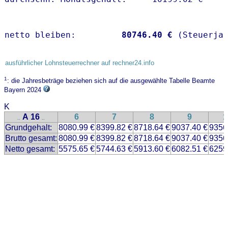
netto bleiben:         
80746.40 €
 (Steuerja
ausführlicher Lohnsteuerrechner auf rechner24.info
1
: die Jahresbeträge beziehen sich auf die ausgewählte Tabelle Beamte
Bayern 2024
K
A 16
6
7
8
9
1
..
..
Grundgehalt:
8080.99 €
8399.82 €
8718.64 €
9037.40 €
9356
Brutto gesamt:
8080.99 €
8399.82 €
8718.64 €
9037.40 €
9356
Netto gesamt:
5575.65 €
5744.63 €
5913.60 €
6082.51 €
6259