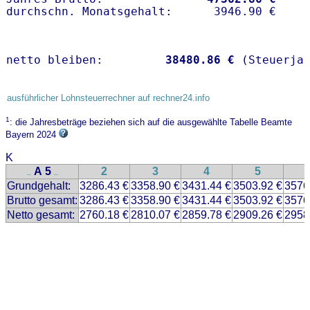
netto bleiben:         
38480.86 €
 (Steuerja
ausführlicher Lohnsteuerrechner auf rechner24.info
1
: die Jahresbeträge beziehen sich auf die ausgewählte Tabelle Beamte
Bayern 2024
K
A 5
2
3
4
5
..
..
Grundgehalt:
3286.43 €
3358.90 €
3431.44 €
3503.92 €
3576
Brutto gesamt:
3286.43 €
3358.90 €
3431.44 €
3503.92 €
3576
Netto gesamt:
2760.18 €
2810.07 €
2859.78 €
2909.26 €
2958