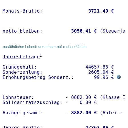
Monats-Brutto:               
 3721.49 €
netto bleiben:         
 3056.41 €
 (Steuerja
ausführlicher Lohnsteuerrechner auf rechner24.info
1
Jahresbeträge
Grundgehalt:                 44657.86 € 

Sonderzahlung:                2605.04 €

Erhöhungsbetrag Sonderz.:       99.96 € 
Lohnsteuer:           - 8882.00 € (Klasse I)
Solidaritätszuschlag: -    0.00 €

Abzüge gesamt:        -
 8882.00 €
Jahres-Brutto:               
47362.86 €