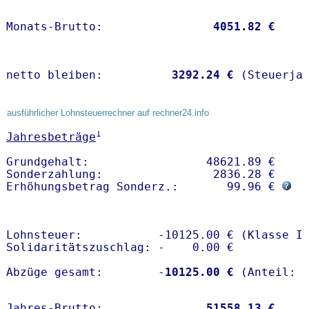
Monats-Brutto:               
 4051.82 €
netto bleiben:         
 3292.24 €
 (Steuerja
ausführlicher Lohnsteuerrechner auf rechner24.info
1
Jahresbeträge
Grundgehalt:                 48621.89 € 

Sonderzahlung:                2836.28 €

Erhöhungsbetrag Sonderz.:       99.96 € 
Lohnsteuer:           -10125.00 € (Klasse I)
Solidaritätszuschlag: -    0.00 €

Abzüge gesamt:        -
10125.00 €
Jahres-Brutto:               
51558.13 €