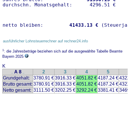
netto bleiben:         
41433.13 €
 (Steuerja
ausführlicher Lohnsteuerrechner auf rechner24.info
1
: die Jahresbeträge beziehen sich auf die ausgewählte Tabelle Beamte
Bayern 2025
K
A 8
2
3
4
5
..
..
Grundgehalt:
3780.91 €
3916.33 €
4051.82 €
4187.24 €
4322
Brutto gesamt:
3780.91 €
3916.33 €
4051.82 €
4187.24 €
4322
Netto gesamt:
3111.50 €
3202.25 €
3292.24 €
3381.41 €
3469