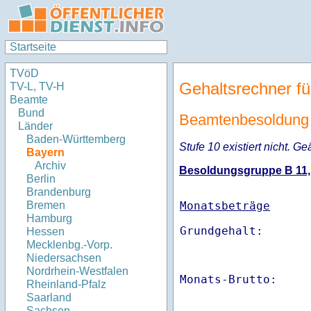
Startseite
TVöD
Gehaltsrechner fü
TV-L, TV-H
Beamte
Bund
Beamtenbesoldung
Länder
Baden-Württemberg
Stufe 10 existiert nicht. Ge
Bayern
Archiv
Besoldungsgruppe B 11, S
Berlin
Brandenburg
Monatsbeträge
Bremen
Hamburg
Hessen
Mecklenbg.-Vorp.
Niedersachsen
Nordrhein-Westfalen
Monats-Brutto:    
Rheinland-Pfalz
Saarland
Sachsen