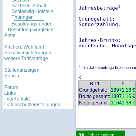
Sachsen-Anhalt
1
Jahresbeträge
Schleswig-Holstein
Thüringen
Grundgehalt:       
Besoldungsrunden
Besoldungsvergleich
Ärzte
Jahres-Brutto:    
Kirchen, Wohlfahrt
Sozialversicherungen
weitere Tarifverträge
1
: die Jahresbeträge beziehen s
Stellenanzeigen
Service
K
B 11
0
..
..
Forum
Grundgehalt:
18971.16 €
Links
Brutto gesamt:
18971.16 €
Info/Kontakt
Netto gesamt:
11641.38 €
Datenschutzeinstellungen