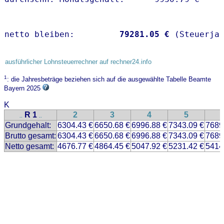
netto bleiben:         
79281.05 €
 (Steuerja
ausführlicher Lohnsteuerrechner auf rechner24.info
1
: die Jahresbeträge beziehen sich auf die ausgewählte Tabelle Beamte
Bayern 2025
K
R 1
2
3
4
5
..
..
Grundgehalt:
6304.43 €
6650.68 €
6996.88 €
7343.09 €
7689
Brutto gesamt:
6304.43 €
6650.68 €
6996.88 €
7343.09 €
7689
Netto gesamt:
4676.77 €
4864.45 €
5047.92 €
5231.42 €
5414