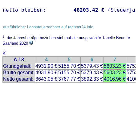
netto bleiben:         
48203.42 €
 (Steuerja
ausführlicher Lohnsteuerrechner auf rechner24.info
1
: die Jahresbeträge beziehen sich auf die ausgewählte Tabelle Beamte
Saarland 2020
K
A 13
4
5
6
7
..
..
Grundgehalt:
4931.90 €
5155.70 €
5379.43 €
5603.23 €
5752
Brutto gesamt:
4931.90 €
5155.70 €
5379.43 €
5603.23 €
5752
Netto gesamt:
3643.05 €
3767.77 €
3892.33 €
4016.96 €
4100