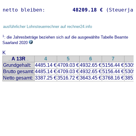
netto bleiben:         
48209.18 €
 (Steuerja
ausführlicher Lohnsteuerrechner auf rechner24.info
1
: die Jahresbeträge beziehen sich auf die ausgewählte Tabelle Beamte
Saarland 2020
K
A 13R
4
5
6
7
..
..
Grundgehalt:
4485.14 €
4709.03 €
4932.65 €
5156.44 €
5305
Brutto gesamt:
4485.14 €
4709.03 €
4932.65 €
5156.44 €
5305
Netto gesamt:
3387.25 €
3516.72 €
3643.45 €
3768.16 €
3851