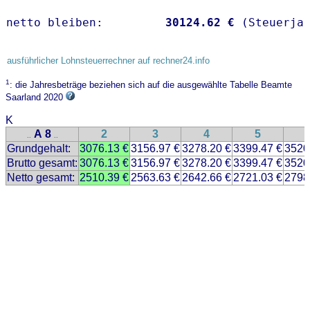
netto bleiben:         
30124.62 €
 (Steuerja
ausführlicher Lohnsteuerrechner auf rechner24.info
1
: die Jahresbeträge beziehen sich auf die ausgewählte Tabelle Beamte
Saarland 2020
K
A 8
2
3
4
5
..
..
Grundgehalt:
3076.13 €
3156.97 €
3278.20 €
3399.47 €
3520
Brutto gesamt:
3076.13 €
3156.97 €
3278.20 €
3399.47 €
3520
Netto gesamt:
2510.39 €
2563.63 €
2642.66 €
2721.03 €
2798