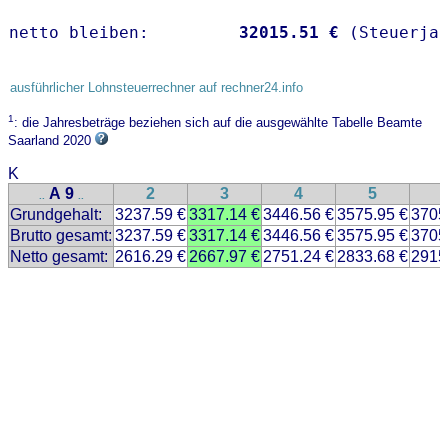
netto bleiben:         
32015.51 €
 (Steuerja
ausführlicher Lohnsteuerrechner auf rechner24.info
1
: die Jahresbeträge beziehen sich auf die ausgewählte Tabelle Beamte
Saarland 2020
K
A 9
2
3
4
5
..
..
Grundgehalt:
3237.59 €
3317.14 €
3446.56 €
3575.95 €
3705
Brutto gesamt:
3237.59 €
3317.14 €
3446.56 €
3575.95 €
3705
Netto gesamt:
2616.29 €
2667.97 €
2751.24 €
2833.68 €
2915