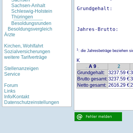
Sachsen-Anhalt
Schleswig-Holstein
Thüringen
Besoldungsrunden
Jahres-Brutto:    
Besoldungsvergleich
Ärzte
Kirchen, Wohlfahrt
1
: die Jahresbeträge beziehen s
Sozialversicherungen
weitere Tarifverträge
K
A 9
2
..
..
Stellenanzeigen
Grundgehalt:
3237.59 €
3
Service
Brutto gesamt:
3237.59 €
3
Netto gesamt:
2616.29 €
2
Forum
Links
Info/Kontakt
Datenschutzeinstellungen