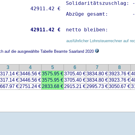
Solidaritätszuschlag: -
Abzüge gesamt:        
           
42911.42 €
netto bleiben:        
ausführlicher Lohnsteuerrechner auf re
ich auf die ausgewählte Tabelle Beamte Saarland 2020
3
4
5
6
7
8
317.14 €
3446.56 €
3575.95 €
3705.40 €
3834.80 €
3923.76 €
4
317.14 €
3446.56 €
3575.95 €
3705.40 €
3834.80 €
3923.76 €
4
667.97 €
2751.24 €
2833.68 €
2915.21 €
2995.73 €
3050.67 €
3