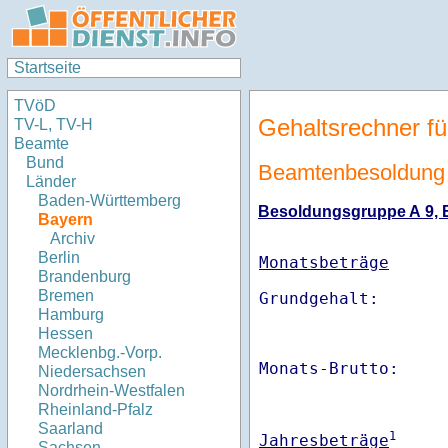
Startseite
TVöD
Gehaltsrechner fü
TV-L, TV-H
Beamte
Bund
Beamtenbesoldung 
Länder
Baden-Württemberg
Besoldungsgruppe A 9, Er
Bayern
Archiv
Berlin
Monatsbeträge
Brandenburg
Bremen
Hamburg
Hessen
Mecklenbg.-Vorp.
Monats-Brutto:    
Niedersachsen
Nordrhein-Westfalen
Rheinland-Pfalz
Saarland
1
Jahresbeträge
Sachsen