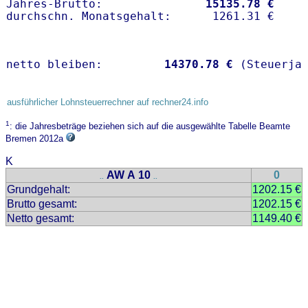
Jahres-Brutto:               
15135.78 €
netto bleiben:         
14370.78 €
 (Steuerja
ausführlicher Lohnsteuerrechner auf rechner24.info
1
: die Jahresbeträge beziehen sich auf die ausgewählte Tabelle Beamte
Bremen 2012a
K
AW A 10
0
..
..
Grundgehalt:
1202.15 €
Brutto gesamt:
1202.15 €
Netto gesamt:
1149.40 €