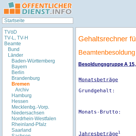
Startseite
TVöD
Gehaltsrechner fü
TV-L, TV-H
Beamte
Bund
Beamtenbesoldung
Länder
Baden-Württemberg
Besoldungsgruppe A 15, S
Bayern
Berlin
Brandenburg
Monatsbeträge
Bremen
Archiv
Hamburg
Hessen
Mecklenbg.-Vorp.
Monats-Brutto:    
Niedersachsen
Nordrhein-Westfalen
Rheinland-Pfalz
Saarland
1
Jahresbeträge
Sachsen