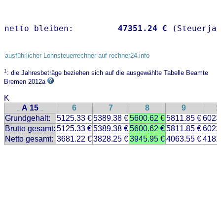
netto bleiben:         
47351.24 €
 (Steuerja
ausführlicher Lohnsteuerrechner auf rechner24.info
1
: die Jahresbeträge beziehen sich auf die ausgewählte Tabelle Beamte
Bremen 2012a
K
A 15
6
7
8
9
1
..
..
Grundgehalt:
5125.33 €
5389.38 €
5600.62 €
5811.85 €
6023
Brutto gesamt:
5125.33 €
5389.38 €
5600.62 €
5811.85 €
6023
Netto gesamt:
3681.22 €
3828.25 €
3945.95 €
4063.55 €
4181