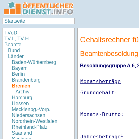
Startseite
TVöD
Gehaltsrechner fü
TV-L, TV-H
Beamte
Bund
Beamtenbesoldung
Länder
Baden-Württemberg
Besoldungsgruppe A 6, St
Bayern
Berlin
Brandenburg
Monatsbeträge
Bremen
Archiv
Hamburg
Hessen
Mecklenbg.-Vorp.
Monats-Brutto:    
Niedersachsen
Nordrhein-Westfalen
Rheinland-Pfalz
Saarland
1
Jahresbeträge
Sachsen