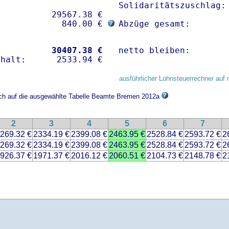
Solidaritätszuschlag: 
          29567.38 € 

             840.00 € 
Abzüge gesamt:       
           
30407.38 €
netto bleiben:       
ausführlicher Lohnsteuerrechner auf 
sich auf die ausgewählte Tabelle Beamte Bremen 2012a
2
3
4
5
6
7
269.32 €
2334.19 €
2399.08 €
2463.95 €
2528.84 €
2593.72 €
2
269.32 €
2334.19 €
2399.08 €
2463.95 €
2528.84 €
2593.72 €
2
926.37 €
1971.37 €
2016.12 €
2060.51 €
2104.73 €
2148.78 €
2