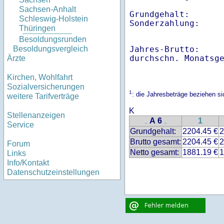
Sachsen-Anhalt
Grundgehalt:       
Schleswig-Holstein
Sonderzahlung:    
Thüringen
Besoldungsrunden
Jahres-Brutto:    
Besoldungsvergleich
Ärzte
Kirchen, Wohlfahrt
Sozialversicherungen
1
: die Jahresbeträge beziehen 
weitere Tarifverträge
K
Stellenanzeigen
A 6
1
..
..
Service
Grundgehalt:
2204.45 €
2
Brutto gesamt:
2204.45 €
2
Forum
Netto gesamt:
1881.19 €
1
Links
Info/Kontakt
Datenschutzeinstellungen