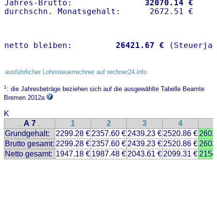
Jahres-Brutto:               
32070.14 €
netto bleiben:         
26421.67 €
 (Steuerja
ausführlicher Lohnsteuerrechner auf rechner24.info
1
: die Jahresbeträge beziehen sich auf die ausgewählte Tabelle Beamte
Bremen 2012a
K
A 7
1
2
3
4
..
..
Grundgehalt:
2299.28 €
2357.60 €
2439.23 €
2520.86 €
2602
Brutto gesamt:
2299.28 €
2357.60 €
2439.23 €
2520.86 €
2602
Netto gesamt:
1947.18 €
1987.48 €
2043.61 €
2099.31 €
2154