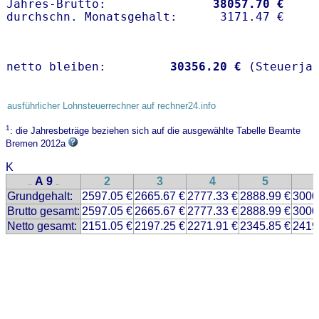
Jahres-Brutto:               
38057.70 €
netto bleiben:         
30356.20 €
 (Steuerja
ausführlicher Lohnsteuerrechner auf rechner24.info
1
: die Jahresbeträge beziehen sich auf die ausgewählte Tabelle Beamte
Bremen 2012a
K
A 9
2
3
4
5
..
..
Grundgehalt:
2597.05 €
2665.67 €
2777.33 €
2888.99 €
3000
Brutto gesamt:
2597.05 €
2665.67 €
2777.33 €
2888.99 €
3000
Netto gesamt:
2151.05 €
2197.25 €
2271.91 €
2345.85 €
2419